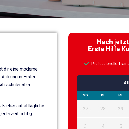
Mach jetzt
Erste Hilfe K
Professionelle Train
et dir eine moderne
bildung in Erster
A
ahrschüler aller
MO.
DI.
MI.
tsicher auf alltägliche
27
28
29
jederzeit richtig
3
4
5