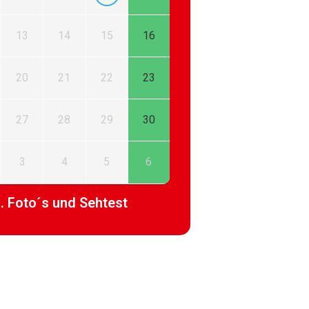
13
14
15
16
20
21
22
23
27
28
29
30
3
4
5
6
l. Foto´s und Sehtest