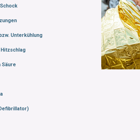
 Schock
tzungen
bzw. Unterkühlung
 Hitzschlag
h Säure
ma
fibrillator)