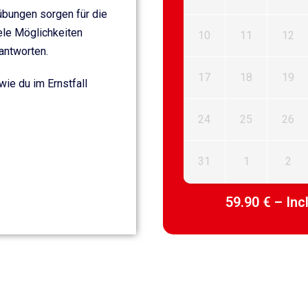
bungen sorgen für die
iele Möglichkeiten
10
11
12
antworten.
17
18
19
wie du im Ernstfall
24
25
26
31
1
2
59.90 € – Inc