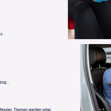
is
szug….
 Minuten. Themen werden unter